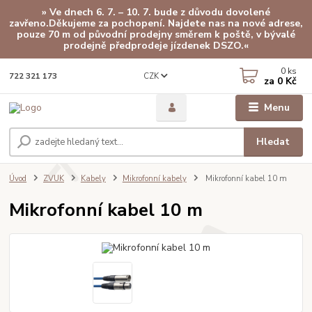
» Ve dnech 6. 7. – 10. 7. bude z důvodu dovolené
zavřeno.Děkujeme za pochopení. Najdete nas na nové adrese,
pouze 70 m od původní prodejny směrem k poště, v bývalé
prodejně předprodeje jízdenek DSZO.«
0
ks
CZK
722 321 173
za
0 Kč
Menu
Hledat
Úvod
ZVUK
Kabely
Mikrofonní kabely
Mikrofonní kabel 10 m
Mikrofonní kabel 10 m