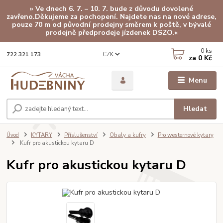
» Ve dnech 6. 7. – 10. 7. bude z důvodu dovolené
zavřeno.Děkujeme za pochopení. Najdete nas na nové adrese,
pouze 70 m od původní prodejny směrem k poště, v bývalé
prodejně předprodeje jízdenek DSZO.«
0
ks
CZK
722 321 173
za
0 Kč
Menu
Hledat
Úvod
KYTARY
Příslušenství
Obaly a kufry
Pro westernové kytary
Kufr pro akustickou kytaru D
Kufr pro akustickou kytaru D