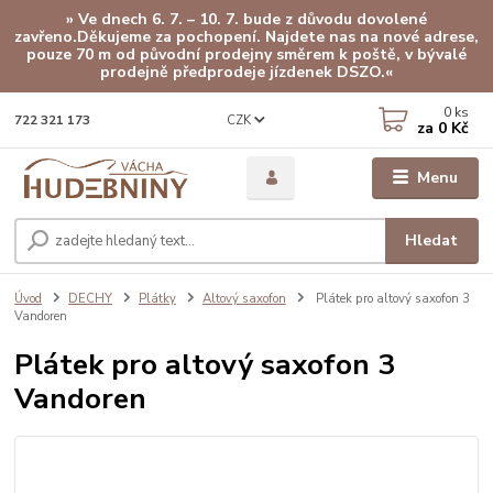
» Ve dnech 6. 7. – 10. 7. bude z důvodu dovolené
zavřeno.Děkujeme za pochopení. Najdete nas na nové adrese,
pouze 70 m od původní prodejny směrem k poště, v bývalé
prodejně předprodeje jízdenek DSZO.«
0
ks
CZK
722 321 173
za
0 Kč
Menu
Hledat
Úvod
DECHY
Plátky
Altový saxofon
Plátek pro altový saxofon 3
Vandoren
Plátek pro altový saxofon 3
Vandoren